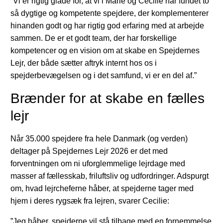
”Vi er rigtig glade for, at vi i Marie og Cecilie har fundet to
så dygtige og kompetente spejdere, der komplementerer
hinanden godt og har rigtig god erfaring med at arbejde
sammen. De er et godt team, der har forskellige
kompetencer og en vision om at skabe en Spejdernes
Lejr, der både sætter aftryk internt hos os i
spejderbevægelsen og i det samfund, vi er en del af.”
Brænder for at skabe en fælles
lejr
Når 35.000 spejdere fra hele Danmark (og verden)
deltager på Spejdernes Lejr 2026 er det med
forventningen om ni uforglemmelige lejrdage med
masser af fællesskab, friluftsliv og udfordringer. Adspurgt
om, hvad lejrcheferne håber, at spejderne tager med
hjem i deres rygsæk fra lejren, svarer Cecilie:
”Jeg håber, spejderne vil stå tilbage med en fornemmelse