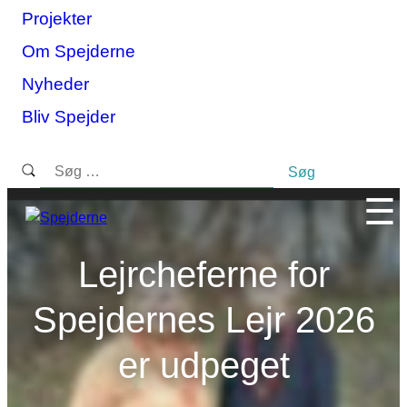
Projekter
Gå
til
Om Spejderne
indhold
Nyheder
Bliv Spejder
Søg
efter:
☰
Lejrcheferne for
Spejdernes Lejr 2026
er udpeget