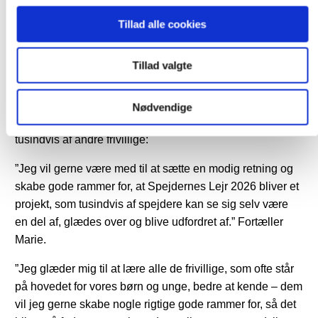
hos et forsyningsselskab.
Tillad alle cookies
Marie og Cecilie kommer oprindeligt fra Sæby og
Nykøbing Falster, og de kender hinanden indgående fra
Tillad valgte
deres mangeårige spejderliv i et team, som blandt andet
har udviklet aktiviteter til spejdere i alle aldre. Erfaringer
som vil komme dem til gavn, når retningen for Nordens
Nødvendige
største spejderlejr skal sættes i samarbejde med
tusindvis af andre frivillige:
”Jeg vil gerne være med til at sætte en modig retning og
skabe gode rammer for, at Spejdernes Lejr 2026 bliver et
projekt, som tusindvis af spejdere kan se sig selv være
en del af, glædes over og blive udfordret af.” Fortæller
Marie.
”Jeg glæder mig til at lære alle de frivillige, som ofte står
på hovedet for vores børn og unge, bedre at kende – dem
vil jeg gerne skabe nogle rigtige gode rammer for, så det