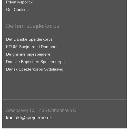
Privatlivspolitik
Om Cookies
De fem spejderkorps
Det Danske Spejderkorps
KFUM-Spejderne i Danmark
De grønne pigespejdere
Danske Baptisters Spejderkorps
Dansk Spejderkorps Sydslesvig
Arsenalvej 10, 1436 København K |
kontakt@spejderne.dk