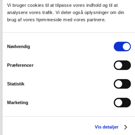
Vi bruger cookies til at tilpasse vores indhold og til at
analysere vores trafik. Vi deler også oplysninger om din
brug af vores hjemmeside med vores partnere.
Samtykkevalg
Nødvendig
Cecilie (tv) og Marie (th) ser frem til at sætte gang i
planlægningsarbejdet for Nordens største spejderlejr
Præferencer
Kender- og komplimenterer
hinanden godt
Statistik
Gennem sit civile liv har Marie Torp Christensen stor
Marketing
erfaring med kommunikation, interessevaretagelse og
projektledelse for forskellige danske NGO’er, mens
Cecilie Viborg Nielsen arbejder med at projektlede større
Vis detaljer
by- og anlægsprojekter samt beredskabskoordinering